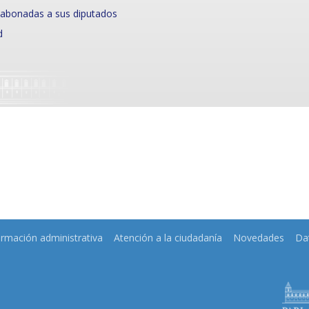
 abonadas a sus diputados
d
ormación administrativa
Atención a la ciudadanía
Novedades
Da