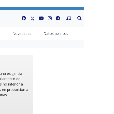
Facebook
Twitter
Youtube
Instagram
Telegram
Datos Abiertos
BUSCAR
a
Novedades
Datos abiertos
 una exigencia
arlamento de
 no inferior a
s en proporción a
rias.