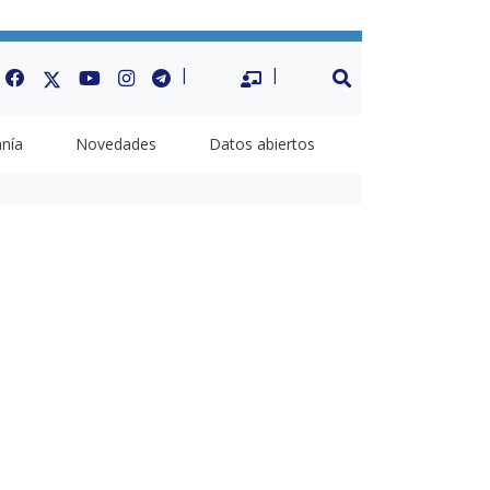
Facebook
Twitter
Youtube
Instagram
Telegram
Datos Abiertos
BUSCAR
anía
Novedades
Datos abiertos