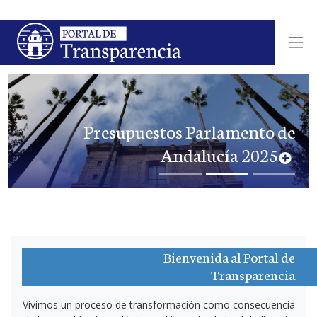
Presupuestos Parlamento de
Next
P
Andalucía 2025
MÁS
Bienvenida al Portal de
Transparencia
Vivimos un proceso de transformación como consecuencia