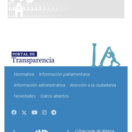
Normativa
Información parlamentaria
Información administrativa
Atención a la ciudadanía
Novedades
Datos abiertos
Facebook
Twitter
Youtube
Instagram
Telegram
C/San Juan de Ribera,