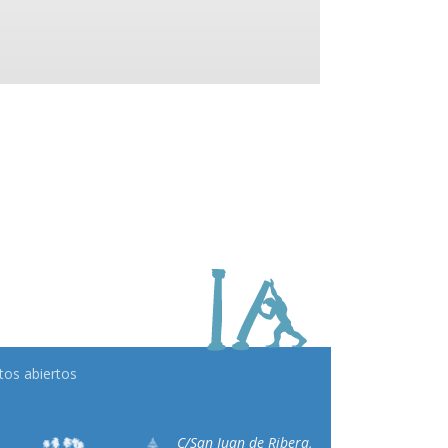
tos abiertos
C/San Juan de Ribera,