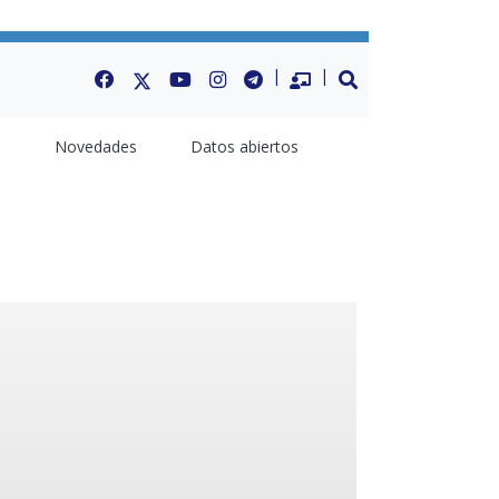
Facebook
Twitter
Youtube
Instagram
Telegram
Datos Abiertos
BUSCAR
a
Novedades
Datos abiertos