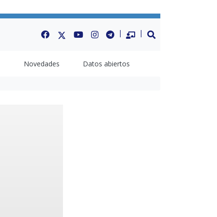
Facebook
Twitter
Youtube
Instagram
Telegram
Datos Abiertos
BUSCAR
a
Novedades
Datos abiertos