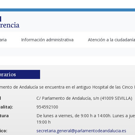
aria
Información administrativa
Atención a la ciudadaní
orarios
mento de Andalucía se encuentra en el antiguo Hospital de las Cinco L
l
C/ Parlamento de Andalucía, s/n (41009 SEVILLA)
alita):
954592100
tura
De lunes a viernes, de 9:00 h a 14:00h. Lunes a ju
19:00 h
ico:
secretaria.general@parlamentodeandalucia.es