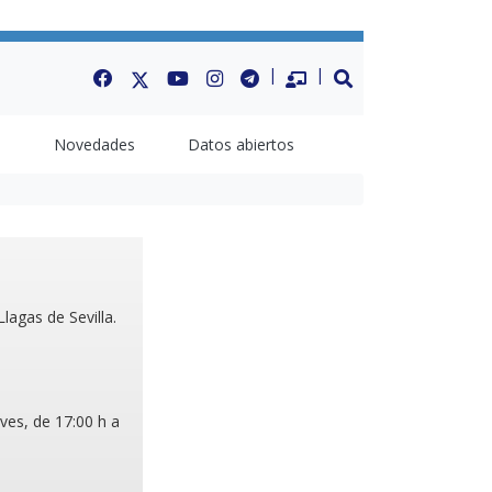
Facebook
Twitter
Youtube
Instagram
Telegram
Datos Abiertos
BUSCAR
a
Novedades
Datos abiertos
lagas de Sevilla.
eves, de 17:00 h a