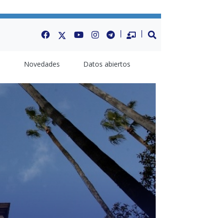
Facebook
Twitter
Youtube
Instagram
Telegram
Datos Abiertos
BUSCAR
a
Novedades
Datos abiertos
Next