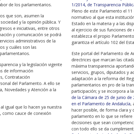
abor de los parlamentarios.
1/2014, de Transparencia Públic
Pleno de este Parlamento el 11 
cos que son, asumen la
normativo al que esta institución
ociedad y la opinión pública. Y
Estado en la materia y a las dis
resos e iniciativas, entre otros
al ejercicio de sus funciones de 
rmación y comunicación se podrá
establezca el propio Parlamento
ervicios administrativos de la
garantiza el artículo 102 del Es
os y cuáles son las
 parlamentarios.
Este portal del Parlamento de A
directrices que marcan las citad
sparencia y la legislación vigente
máxima transparencia aportando 
eas de información
servicios, grupos, diputados y a
s, Contratación
adaptación a la reforma del Re
sonal del Parlamento. A ello se
parlamentarios en pro de la tran
a, Novedades y Atención a la
participación; y se incorpora a 
de la Cámara de 25 de junio de
en el Parlamento de Andalucía
,
 al igual que lo hacen ya nuestra
hacer posible, de forma clara y 
es, como cauce de conexión
parlamento en lo que se refiere a
decisiones que sean competenci
con todo ello se da cumplimient