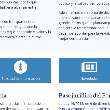
cas públicas, por lo que
público y la calidad democrática.
dad para alcanzar entre
Adelantarnos en la toma de deci
esperanzador de un parlamento m
al de transparencia del
grandes retos que se plantean 
que contribuya a que la
adelante la transformación que
nes y que consolide el valor y la
debemos abordar para la Andalu
tud proactiva ante un nuevo
mejor democracia.
Solicitud de información
Novedades
cia
Base jurídica del P
ible gracias al trabajo de los
La
Ley 19/2013, de 9 de diciemb
yen decisivamente al desarrollo
Pública y Buen Gobierno (BOE n.